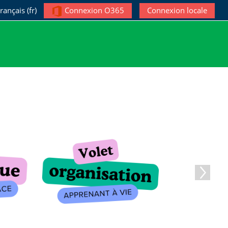
rançais ‎(fr)‎
Connexion O365
Connexion locale